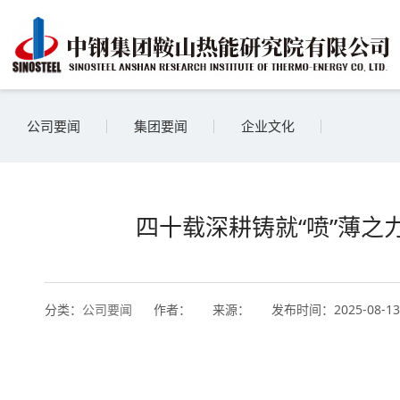
公司要闻
集团要闻
企业文化
四十载深耕铸就“喷”薄
分类：
公司要闻
作者：
来源：
发布时间：
2025-08-1