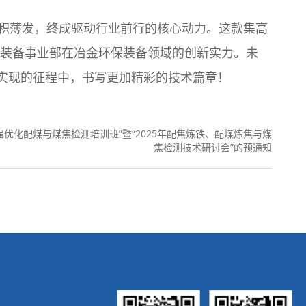
积薄发，终成驱动行业前行的核心动力。这款集高
院装备事业部在冶金环保装备领域的创新实力。未
标实现的征程中，书写更加精彩的技术篇章！
优化配煤与煤焦检测培训班”暨“2025年配焦炼铁、配煤炼焦与煤
焦检测技术研讨会”的预通知