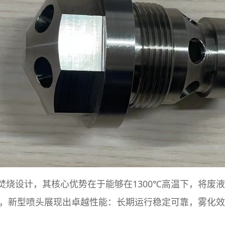
焚烧设计，其核心优势在于能够在
1300℃高温下，将
，新型喷头展现出卓越性能：长期运行稳定可靠，雾化