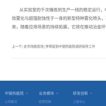
从实验室的千次锤炼到生产一线的稳定运行，
效
雾化与超强耐蚀性于一身的新型特种雾化喷头，
来，随着应用场景的持续拓展，它将在推动冶金环
上一个
:
走市场跑现场|李荣庭到中钢热能院调研指导工作
中钢热能院
业务模块
研发创新



公司概况
经营范围
工程中心