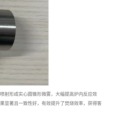
废液喷射形成实心圆锥形微雾，大幅
提高炉内
反应
效
效果显著且一致性好，有效提升了焚烧效率，获得客