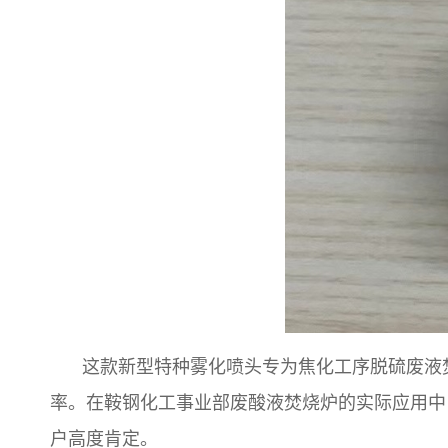
这款新型特种雾化喷头专为焦化工序脱硫废液
率
。在鞍钢化工事业部废酸液焚烧炉的实际应用中
户高度肯定。