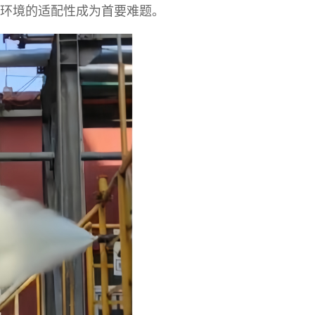
端环境的适配性成为
首要
难题。