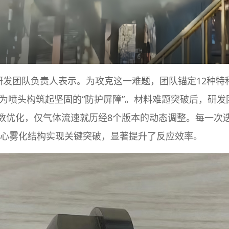
研发团队负责人表示。为攻克这一难题，团队锚定12种
为喷头构筑起坚固的
“防护屏障”。材料难题突破后，研发
程参数优化，仅气体流速就历经8个版本的动态调整。每一
核心雾化结构实现关键突破，显著提升了反应效率。