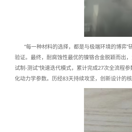
“每一种材料的选择，都是与极端环境的博弈”
验证。最终，耐腐蚀性最优的
镍铬合金
脱颖而出，
试制-测试”快速迭代模式，累计完成27次全流
化动力学参数。历经83天持续攻坚，创新设计的