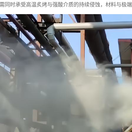
需同时承受高温炙烤与强酸介质的持续侵蚀，材料与极