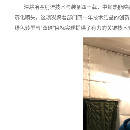
深耕冶金射流技术与装备四十载，中钢热能院
雾化喷头。这项凝聚着部门四十年技术结晶的创新
绿色转型与
“双碳”目标实现提供了有力的关键技术