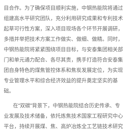
目合作。为了确保项目顺利实施，中钢热能院将通过
组建高水平研究团队，充分利用研究成果和专利技术
起草可行性方案，深入项目现场各个环节开展调研，
多措并举把技术方案工作做实、做细、做精。同时，
中钢热能院将紧紧围绕项目目标，与安泰集团相关部
门和单元通力配合、各尽其责，携手打造符合安泰集
团自身特色的煤焦管控体系和焦炭发展定位，为实现
专业管理水平和综合经济效益的提升奠定坚实的基
础。
在“双碳”背景下，中钢热能院结合历史传承、专
业发展及技术储备，依托炼焦技术国家工程研究中心
平台，持续开展煤、焦、高炉冶炼全工艺链技术研究