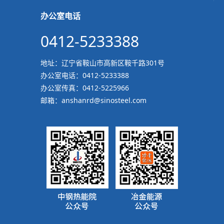
办公室电话
0412-5233388
地址：辽宁省鞍山市高新区鞍千路301号
办公室电话：
0412-5233388
办公室传真：0412-5225966
邮箱：
anshanrd@sinosteel.com