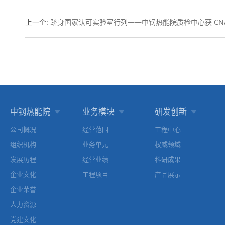
上一个
:
跻身国家认可实验室行列——中钢热能院质检中心获 CN
中钢热能院
业务模块
研发创新



公司概况
经营范围
工程中心
组织机构
业务单元
权威领域
发展历程
经营业绩
科研成果
企业文化
工程项目
产品展示
企业荣誉
人力资源
党建文化